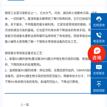
钢铁工业是污染职业之一。 它对大气、河流、湖泊和土地都有污染。近年
来，一切的废气，废渣和废水都得到了推行和再利用，它们已经成为可用的资
源。关于废水，不同程度的废水被利用。 它是完成零排放的基础，也是削减
在线咨询
河流和湖泊污染的基础，它也是节约用水和下降成本的有效手段。零排放处理
技能为完成废水重新运用和循环运用供给了有效途径，回收率高达98%。下
电话咨询
面小编带大家简略了解一下钢铁水零排放设备的优化工艺。
钢铁废水零排放设备优化工艺：
微信咨询
1、耐氯RO膜的使用(要点解决RO膜元件微生物污染的问题、增强膜的运用寿
命、下降回用水的处理费用)。
2、选用耐氯RO膜的效果：简化流程，无需还原剂加药、DBNPA加药、出水
在线留言
消毒剂。进步RO膜生物污染的危险防范能力。降解有机大分子，下降COD，
下降RO有机物污染的危险。削减药剂加入，下降运行费用。
回到顶部
上一篇