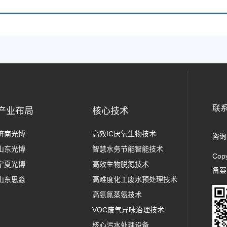
联
产业布局
核心技术
济南光博
高效IC厌氧生物技术
咨询
山东光博
智慧水务节能智能技术
Cop
宁夏光博
高效生物脱氮技术
备
山东思淼
高难度化工废水预处理技术
高氨氮蒸氨技术
VOC废气异味治理技术
核心污水处理设备