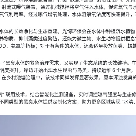
式、射流式曝气装置，通过机械搅拌将空气注入水体，促进氧气与
氧气利用率。经过曝气增氧处理，水体溶解氧浓度可快速提升，
水体的长效净化与生态重建。光博环保会在水体中种植沉水植物
养物质，抑制藻类过度繁殖，还能为微生物、水生动物提供栖息
D、氨氮等指标；对于有条件的水体，还会适量投放鱼类、螺蚌等水生生
，既解决了黑臭水体的紧急治理需求，又实现了生态系统的长效维持
透明度提升，岸边开始出现水生昆虫与鸟类；持续运维 6 个月
处。在乡村池塘治理中，该技术同样发挥显著效果，原本浑浊发臭
气增氧” 联用技术，结合智能化监测设备，实时调控曝气强度与生
同类型的黑臭水体提供定制化方案，助力更多区域实现 “水清、